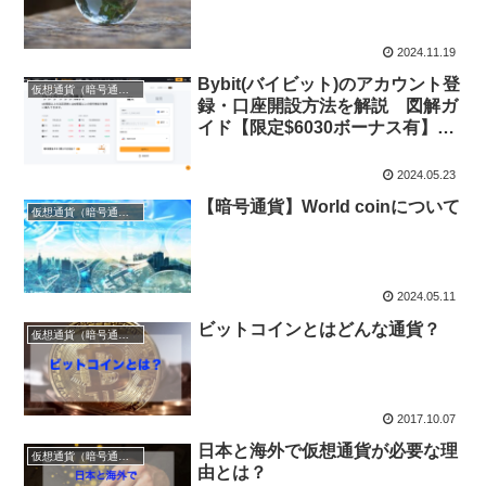
2024.11.19
Bybit(バイビット)のアカウント登
仮想通貨（暗号通貨）
録・口座開設方法を解説 図解ガ
イド【限定$6030ボーナス有】
KYCの手順も解説
2024.05.23
【暗号通貨】World coinについて
仮想通貨（暗号通貨）
2024.05.11
ビットコインとはどんな通貨？
仮想通貨（暗号通貨）
2017.10.07
日本と海外で仮想通貨が必要な理
仮想通貨（暗号通貨）
由とは？