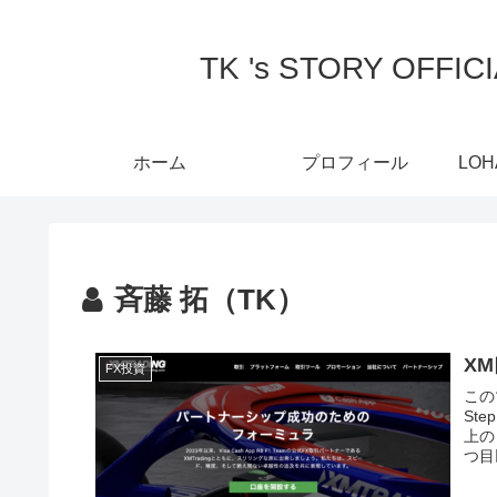
TK 's STORY O
ホーム
プロフィール
LO
斉藤 拓（TK）
X
FX投資
この
St
上の
つ目