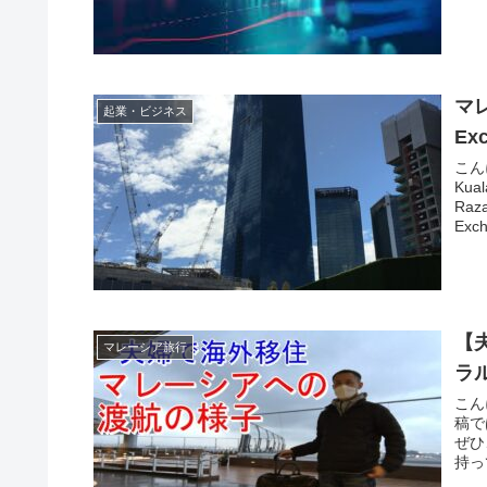
マ
起業・ビジネス
Ex
こん
Ku
Raz
Exch
【夫
マレーシア旅行
ラ
こん
稿で
ぜひ
持っ