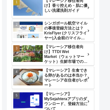
【マレーシア移住者向
け】香り控えめ・肌に優
しい洗濯洗剤ガイド
シンガポール航空マイル
の事後登録方法とは？
KrisFlyer (クリスフライ
ヤー)入会前のマイルの
遡及的付与申請について
【マレーシア移住者向
図解で解説します
け】TTDI Wet
Market（ウェットマー
ケット）生鮮市場でのお
買い物ガイド徹底解説し
【マレーシア】生食でき
ます！
る卵があるのは本当か？
マレーシア在住者がレポ
ート
【マレーシア】
MySejahteraアプリのダ
ウンロード、登録方法に
ついて