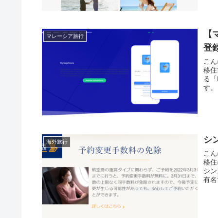
【
マレーシア旅行
登
こん
移住
る「
す。
シ
海外旅行
こん
移住
シン
有名