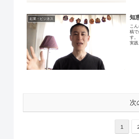
知
起業・ビジネス
こん
稿で
す。
実践
次
1