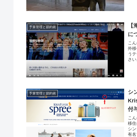
【
予算管理と節約術
に
こん
外移
うテ
さい
シ
予算管理と節約術
Kr
付
こん
移住
シン
有名