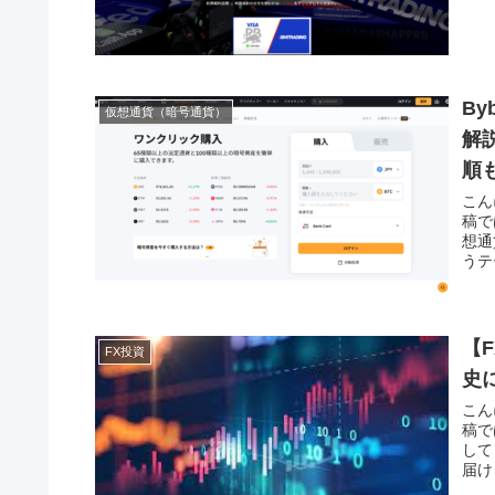
B
仮想通貨（暗号通貨）
解
順
こん
稿で
想通
うテ
【
FX投資
史
こん
稿で
して
届け